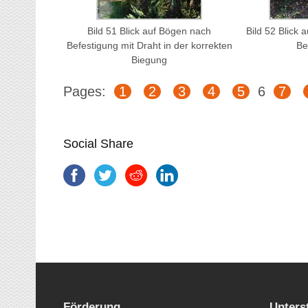
Bild 51 Blick auf Bögen nach
Bild 52 Blick
Befestigung mit Draht in der korrekten
Be
Biegung
Pages:
1
2
3
4
5
6
7
Social Share
Förderung
Unters