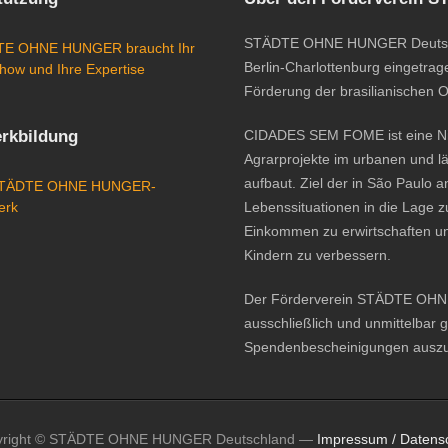
STÄDTE OHNE HUNGER Deutschlan
E OHNE HUNGER braucht Ihr
Berlin-Charlottenburg eingetrage
how und Ihre Expertise
Förderung der brasilianischen 
rkbildung
CIDADES SEM FOME ist eine Nic
Agrarprojekte im urbanen und l
aufbaut. Ziel der in São Paulo 
STÄDTE OHNE HUNGER-
erk
Lebenssituationen in die Lage z
Einkommen zu erwirtschaften u
Kindern zu verbessern.
Der Förderverein STÄDTE OHNE H
ausschließlich und unmittelbar 
Spendenbescheinigungen auszus
yright © STÄDTE OHNE HUNGER Deutschland —
Impressum / Datens