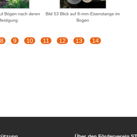
 auf Bögen nach deren
Bild 53 Blick auf 8-mm-Eisenstange im
festigung
Bogen
8
9
10
11
12
13
14
tützung
Über den Förderverein 