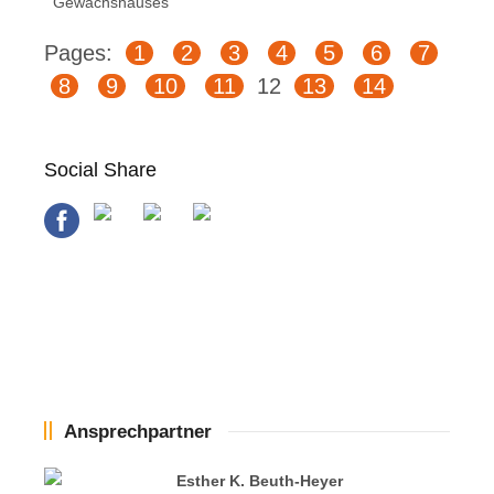
Gewächshauses
Pages:
1
2
3
4
5
6
7
8
9
10
11
12
13
14
Social Share
Ansprechpartner
Esther K. Beuth-Heyer