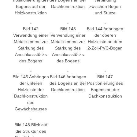
Positionierung des
des Bogens an der
Verbindung
Bogens auf der
Dachkonstruktion
zwischen Bogen
Holzkonstruktion
und Stütze
Bild 142
Bild 143
Bild 144 Anbringen
Verwendung einer
Verwendung einer
der oberen
Metallklemme zur
Metallklemme zur
Holzleiste an dem
Stärkung des
Stärkung des
2-Zoll-PVC-Bogen
Anschlussstücks
Anschlussstücks
des Bogens
des Bogens
Bild 145 Anbringen
Bild 146 Anbringen
Bild 147
der unteren
des Bogens an der
Positionierung des
Holzleiste der
Dachkonstruktion
Bogens an der
Dachkonstruktion
Dachkonstruktion
des
Gewächshauses
Bild 148 Blick auf
die Struktur des