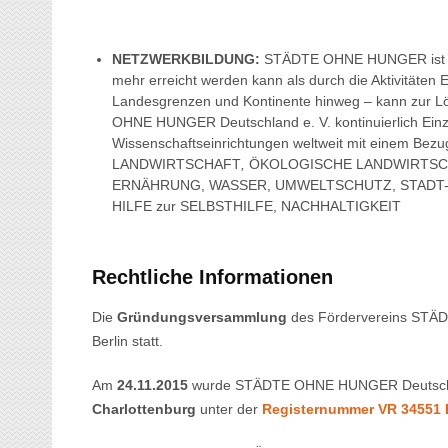
NETZWERKBILDUNG:
STÄDTE OHNE HUNGER ist dav
mehr erreicht werden kann als durch die Aktivitäten
Landesgrenzen und Kontinente hinweg – kann zur L
OHNE HUNGER Deutschland e. V. kontinuierlich Ein
Wissenschaftseinrichtungen weltweit mit einem B
LANDWIRTSCHAFT
,
ÖKOLOGISCHE LANDWIRTS
ERNÄHRUNG, WASSER, UMWELTSCHUTZ, STADT- 
HILFE zur SELBSTHILFE, NACHHALTIGKEIT
Rechtliche Informationen
Die
Gründungsversammlung
des Fördervereins STÄ
Berlin statt.
Am
24.11.2015
wurde STÄDTE OHNE HUNGER Deutschl
Charlottenburg
unter der
Registernummer
VR 34551 