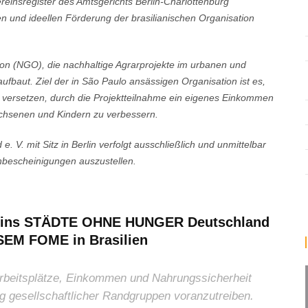
insregister des Amtsgerichts Berlin-Charlottenburg
len und ideellen Förderung der brasilianischen Organisation
n (NGO), die nachhaltige Agrarprojekte im urbanen und
ufbaut. Ziel der in São Paulo ansässigen Organisation ist es,
 versetzen, durch die Projektteilnahme ein eigenes Einkommen
achsenen und Kindern zu verbessern.
e. V.
mit Sitz in Berlin verfolgt ausschließlich und unmittelbar
enbescheinigungen auszustellen.
reins STÄDTE OHNE HUNGER Deutschland
 SEM FOME in Brasilien
beitsplätze, Einkommen und Nahrungssicherheit
ng gesellschaftlicher Randgruppen voranzutreiben.