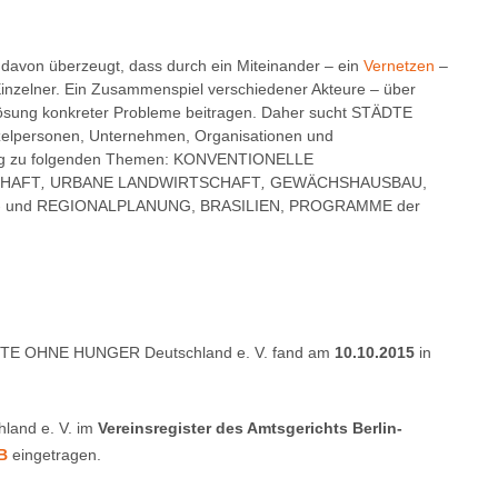
on überzeugt, dass durch ein Miteinander – ein
Vernetzen
–
 Einzelner. Ein Zusammenspiel verschiedener Akteure – über
ösung konkreter Probleme beitragen. Daher sucht STÄDTE
zelpersonen, Unternehmen, Organisationen und
ezug zu folgenden Themen: KONVENTIONELLE
CHAFT
,
URBANE LANDWIRTSCHAFT
,
GEWÄCHSHAUSBAU,
und REGIONALPLANUNG, BRASILIEN, PROGRAMME der
DTE OHNE HUNGER Deutschland e. V. fand am
10.10.2015
in
and e. V. im
Vereinsregister
des Amtsgerichts Berlin-
B
eingetragen.