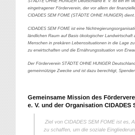
STÄDTE OHNE HUNGER Deutschland e. V. ist ein im Vere
eingetragener Förderverein,
der vor allem der finanziel
CIDADES SEM FOME (
STÄDTE OHNE HUNGER
)
dient.
CIDADES SEM FOME ist eine Nichtregierungsorganisatio
ländlichen Raum auf Basis ökologischer Landwirtschaft a
Menschen in prekären Lebenssituationen in die Lage zu
zu erwirtschaften und die Ernährungssituation von Erw
Der Förderverein
STÄDTE OHNE HUNGER Deutschland 
gemeinnützige Zwecke und
ist dazu berechtigt, Spend
Gemeinsame Mission des Förderve
e. V. und der Organisation CIDADES
Ziel von CIDADES SEM FOME ist es, Ar
zu schaffen, um die soziale Eingliederu