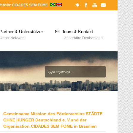
ebsite CIDADES SEM FOME
Partner & Unterstützer
Team & Kontakt
Unser Netzwerk
Länderbüro Deutschland
Gemeinsame Mission des Fördervereins STÄDTE
OHNE HUNGER Deutschland e. V.und der
Organisation CIDADES SEM FOME in Brasilien