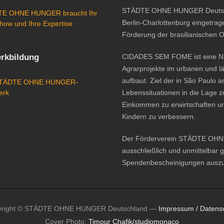
STÄDTE OHNE HUNGER Deutschlan
E OHNE HUNGER braucht Ihr
Berlin-Charlottenburg eingetrage
how und Ihre Expertise
Förderung der brasilianischen 
rkbildung
CIDADES SEM FOME ist eine Nic
Agrarprojekte im urbanen und l
aufbaut. Ziel der in São Paulo 
STÄDTE OHNE HUNGER-
erk
Lebenssituationen in die Lage z
Einkommen zu erwirtschaften u
Kindern zu verbessern.
Der Förderverein STÄDTE OHNE H
ausschließlich und unmittelbar 
Spendenbescheinigungen auszus
yright © STÄDTE OHNE HUNGER Deutschland —
Impressum / Datens
Cover Photo:
Timour Chafik/studiomonaco