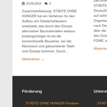
Die Grün
20.06.2016
0
STÄDTE
Deutschl
Zusammenfassung: STÄDTE OHNE
auf zahl
HUNGER hat ein Verfahren für den
Organis
Aufbau von Gewächshäusern
nach Deu
entwickelt, das durch den Einsatz
über die
alternativer Baumaterialien weitaus
den Grü
kostengünstiger ist als die
FOME, ei
konventionelle Bauweise, bei der
Aluminium und galvanisierter Stahl
Weiterl
zum Einsatz kommen. Durch...
Weiterlesen →
Förderung
Unters
STÄDTE OHNE HUNGER-Förderer
STÄDT