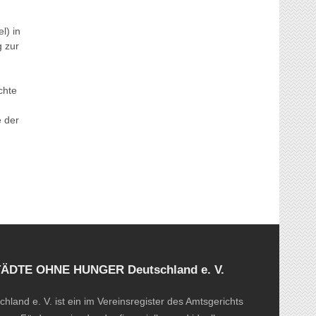
l) in
g zur
chte
 der
STÄDTE OHNE HUNGER Deutschland e. V.
d e. V. ist ein im Vereinsregister des Amtsgerichts