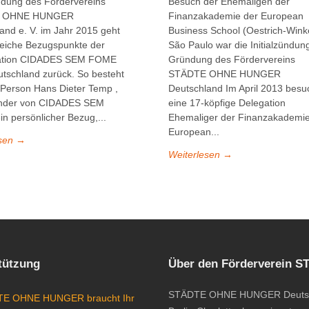
dung des Fördervereins
Besuch der Ehemaligen der
 OHNE HUNGER
Finanzakademie der European
and e. V. im Jahr 2015 geht
Business School (Oestrich-Winke
reiche Bezugspunkte der
São Paulo war die Initialzündun
ation CIDADES SEM FOME
Gründung des Fördervereins
tschland zurück. So besteht
STÄDTE OHNE HUNGER
 Person Hans Dieter Temp ,
Deutschland Im April 2013 besu
nder von CIDADES SEM
eine 17-köpfige Delegation
n persönlicher Bezug,...
Ehemaliger der Finanzakademie
European...
esen →
Weiterlesen →
tützung
Über den Förderverein 
STÄDTE OHNE HUNGER Deutschlan
E OHNE HUNGER braucht Ihr