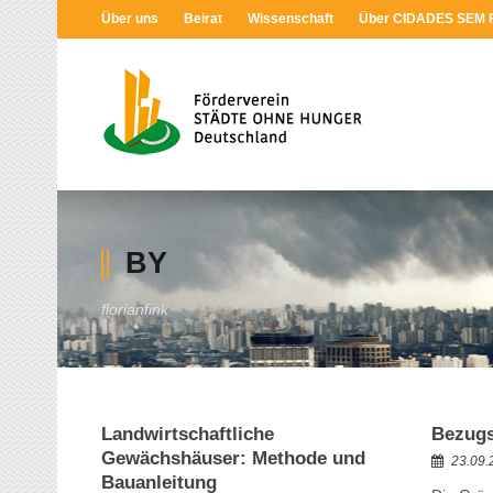
Über uns
Beirat
Wissenschaft
Über CIDADES SEM
BY
florianfink
Landwirtschaftliche
Bezugs
Gewächshäuser: Methode und
23.09.
Bauanleitung