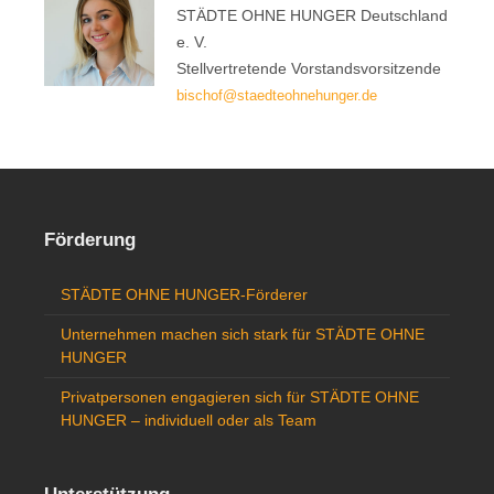
STÄDTE OHNE HUNGER Deutschland
e. V.
Stellvertretende Vorstandsvorsitzende
bischof@staedteohnehunger.de
Förderung
STÄDTE OHNE HUNGER-Förderer
Unternehmen machen sich stark für STÄDTE OHNE
HUNGER
Privatpersonen engagieren sich für STÄDTE OHNE
HUNGER – individuell oder als Team