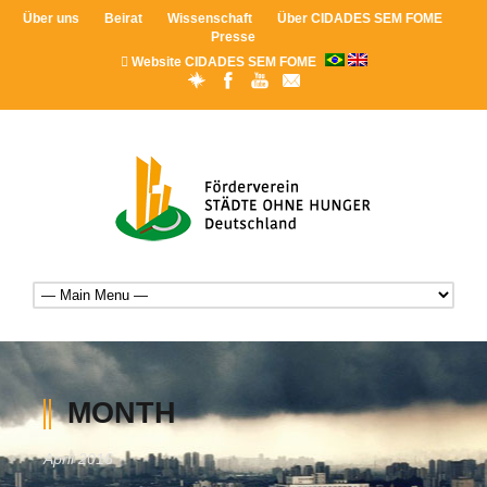
Über uns
Beirat
Wissenschaft
Über CIDADES SEM FOME
Presse
Website CIDADES SEM FOME
MONTH
April 2016