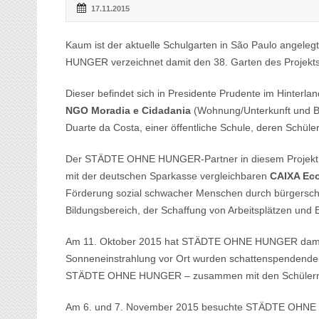
17.11.2015
Kaum ist der aktuelle Schulgarten in São Paulo angel
HUNGER verzeichnet damit den 38. Garten des Projekts
Dieser befindet sich in Presidente Prudente im Hinterl
NGO Moradia e Cidadania
(Wohnung/Unterkunft und Bü
Duarte da Costa, einer öffentliche Schule, deren Schül
Der STÄDTE OHNE HUNGER-Partner in diesem Projekt –
mit der deutschen Sparkasse vergleichbaren
CAIXA Ec
Förderung sozial schwacher Menschen durch bürgerschaf
Bildungsbereich, der Schaffung von Arbeitsplätzen u
Am 11. Oktober 2015 hat STÄDTE OHNE HUNGER damit 
Sonneneinstrahlung vor Ort wurden schattenspendende
STÄDTE OHNE HUNGER – zusammen mit den Schülern – 
Am 6. und 7. November 2015 besuchte STÄDTE OHNE H