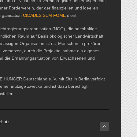
d e. V. ist ein im Vereinsregister des Amtsgerichts
ner Förderverein, der der finanziellen und ideellen
Organisation
CIDADES SEM FOME
dient.
htregierungsorganisation (NGO), die nachhaltige
ändlichen Raum auf Basis ökologischer Landwirtschaft
ansässigen Organisation ist es, Menschen in prekären
u versetzen, durch die Projektteilnahme ein eigenes
nd die Ernährungssituation von Erwachsenen und
UNGER Deutschland e. V. mit Sitz in Berlin verfolgt
gemeinnützige Zwecke und ist dazu berechtigt,
tellen.
chutz