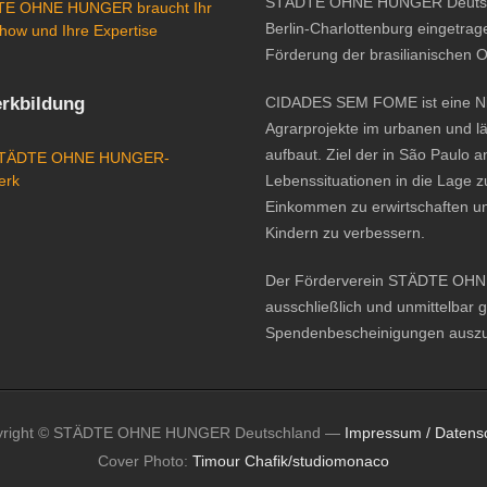
STÄDTE OHNE HUNGER Deutschlan
E OHNE HUNGER braucht Ihr
Berlin-Charlottenburg eingetrage
how und Ihre Expertise
Förderung der brasilianischen 
rkbildung
CIDADES SEM FOME ist eine Nic
Agrarprojekte im urbanen und l
aufbaut. Ziel der in São Paulo 
STÄDTE OHNE HUNGER-
erk
Lebenssituationen in die Lage z
Einkommen zu erwirtschaften u
Kindern zu verbessern.
Der Förderverein STÄDTE OHNE H
ausschließlich und unmittelbar 
Spendenbescheinigungen auszus
yright © STÄDTE OHNE HUNGER Deutschland —
Impressum / Datens
Cover Photo:
Timour Chafik/studiomonaco