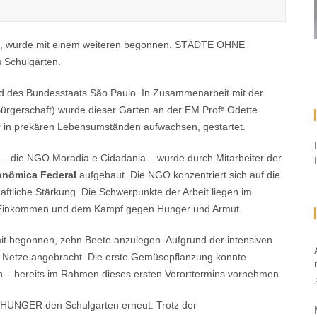
egt, wurde mit einem weiteren begonnen. STÄDTE OHNE
 Schulgärten.
and des Bundesstaats São Paulo. In Zusammenarbeit mit der
rgerschaft) wurde dieser Garten an der EM Profᵃ Odette
er in prekären Lebensumständen aufwachsen, gestartet.
 die NGO Moradia e Cidadania – wurde durch Mitarbeiter der
onômica Federal
aufgebaut. Die NGO konzentriert sich auf die
tliche Stärkung. Die Schwerpunkte der Arbeit liegen im
nd Einkommen und dem Kampf gegen Hunger und Armut.
begonnen, zehn Beete anzulegen. Aufgrund der intensiven
 Netze angebracht. Die erste Gemüsepflanzung konnte
bereits im Rahmen dieses ersten Vororttermins vornehmen.
UNGER den Schulgarten erneut. Trotz der