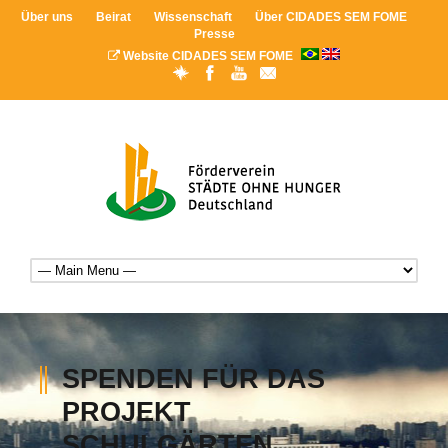
Über uns
Beirat
Wissenschaft
Über CIDADES SEM FOME
Presse
Website CIDADES SEM FOME
SPENDEN FÜR DAS
PROJEKT
SCHULGÄRTEN