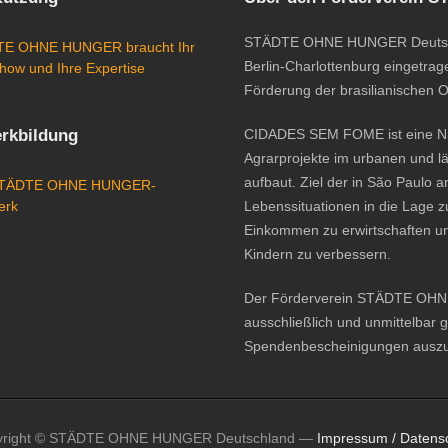
STÄDTE OHNE HUNGER Deutschlan
E OHNE HUNGER braucht Ihr
Berlin-Charlottenburg eingetrage
how und Ihre Expertise
Förderung der brasilianischen 
rkbildung
CIDADES SEM FOME ist eine Nic
Agrarprojekte im urbanen und l
aufbaut. Ziel der in São Paulo 
STÄDTE OHNE HUNGER-
erk
Lebenssituationen in die Lage z
Einkommen zu erwirtschaften u
Kindern zu verbessern.
Der Förderverein STÄDTE OHNE H
ausschließlich und unmittelbar 
Spendenbescheinigungen auszus
yright © STÄDTE OHNE HUNGER Deutschland —
Impressum / Datens