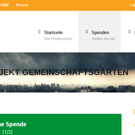
 FOME
Presse
W
Startseite
Spenden
Der Förderverein
Helfen Sie mit
OJEKT GEMEINSCHAFTSGÄRTEN